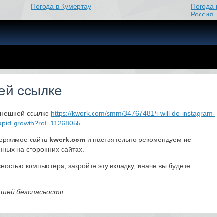
Погода в Кумертау
Погода 
Россия
ей ссылке
внешней ссылке
https://kwork.com/smm/34767481/i-will-do-instagram-
rapid-growth?ref=11268055
.
держимое сайта
kwork.com
и настоятельно рекомендуем
не
нных на сторонних сайтах.
ностью компьютера, закройте эту вкладку, иначе вы будете
вашей безопасности.