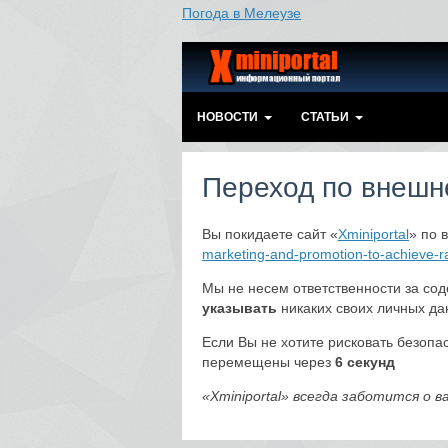
Погода в Мелеузе
НОВОСТИ
СТАТЬИ
Переход по внешн
Вы покидаете сайт «
Xminiportal
» по 
marketing-and-promotion-to-achieve-
Мы не несем ответственности за со
указывать
никаких своих личных да
Если Вы не хотите рисковать безопас
перемещены через
6
секунд
«Xminiportal» всегда заботится о 