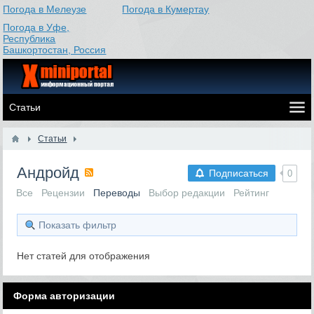
Погода в Мелеузе
Погода в Кумертау
Погода в Уфе,
Республика
Башкортостан, Россия
Статьи
Андройд
Подписаться
0
Все
Рецензии
Переводы
Выбор редакции
Рейтинг
Показать фильтр
Нет статей для отображения
Форма авторизации